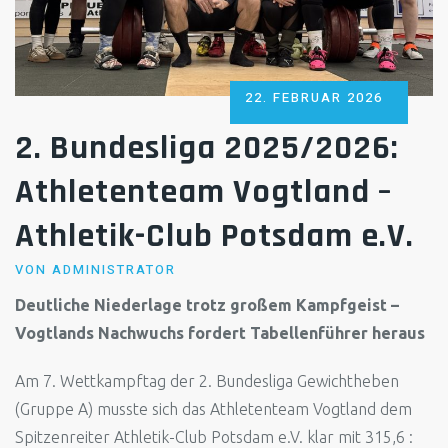
POSTED
22. FEBRUAR 2026
ON
2. Bundesliga 2025/2026:
Athletenteam Vogtland –
Athletik-Club Potsdam e.V.
VON
ADMINISTRATOR
Deutliche Niederlage trotz großem Kampfgeist –
Vogtlands Nachwuchs fordert Tabellenführer heraus
Am 7. Wettkampftag der 2. Bundesliga Gewichtheben
(Gruppe A) musste sich das Athletenteam Vogtland dem
Spitzenreiter Athletik-Club Potsdam e.V. klar mit 315,6 :