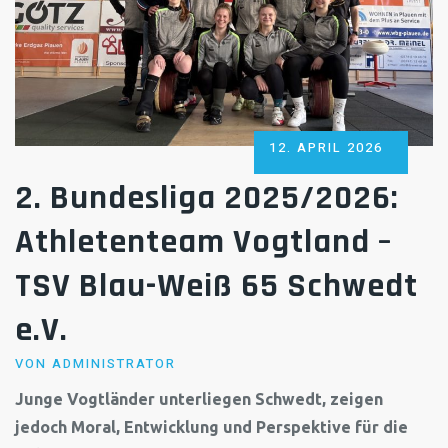
POSTED
12. APRIL 2026
ON
2. Bundesliga 2025/2026:
Athletenteam Vogtland –
TSV Blau-Weiß 65 Schwedt
e.V.
VON
ADMINISTRATOR
Junge Vogtländer unterliegen Schwedt, zeigen
jedoch Moral, Entwicklung und Perspektive für die