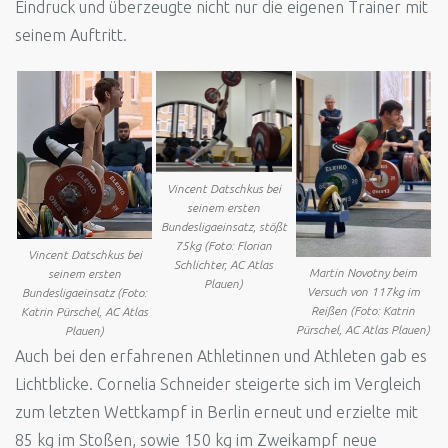
Eindruck und überzeugte nicht nur die eigenen Trainer mit
seinem Auftritt.
Vincent Datschkus bei
seinem ersten
Bundesligaeinsatz, stößt
75kg (Foto: Florian
Vincent Datschkus bei
Schlichter, AC Atlas
Martin Novotny beim
seinem ersten
Plauen)
Versuch von 117kg im
Bundesligaeinsatz (Foto:
Reißen (Foto: Katrin
Katrin Pürschel, AC Atlas
Pürschel, AC Atlas Plauen)
Plauen)
Auch bei den erfahrenen Athletinnen und Athleten gab es
Lichtblicke. Cornelia Schneider steigerte sich im Vergleich
zum letzten Wettkampf in Berlin erneut und erzielte mit
85 kg im Stoßen, sowie 150 kg im Zweikampf neue