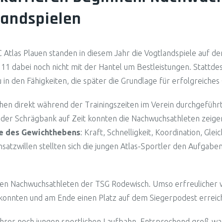
landspielen
C Atlas Plauen standen in diesem Jahr die Vogtlandspiele auf 
 11 dabei noch nicht mit der Hantel um Bestleistungen. Stattdes
 in den Fähigkeiten, die später die Grundlage für erfolgreiche
n direkt während der Trainingszeiten im Verein durchgeführ
n der Schrägbank auf Zeit konnten die Nachwuchsathleten zeigen
e des Gewichthebens
: Kraft, Schnelligkeit, Koordination, Gle
atzwillen stellten sich die jungen Atlas-Sportler den Aufgab
n Nachwuchsathleten der TSG Rodewisch. Umso erfreulicher war
konnten und am Ende einen Platz auf dem Siegerpodest erreic
 ihrer noch jungen sportlichen Laufbahn. Entsprechend groß w