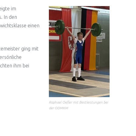
igte im
. In den
wichtsklasse einen
zemeister ging mit
ersönliche
achten ihm bei
Raphael Oefler mit Bestleistungen bei
der ODMKM