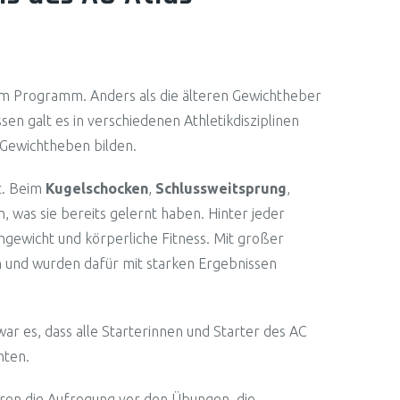
dem Programm. Anders als die älteren Gewichtheber
sen galt es in verschiedenen Athletikdisziplinen
s Gewichtheben bilden.
t. Beim
Kugelschocken
,
Schlussweitsprung
,
, was sie bereits gelernt haben. Hinter jeder
ichgewicht und körperliche Fitness. Mit großer
en und wurden dafür mit starken Ergebnissen
 es, dass alle Starterinnen und Starter des AC
hten.
aren die Aufregung vor den Übungen, die