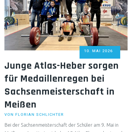
POSTED
10. MAI 2026
ON
Junge Atlas-Heber sorgen
für Medaillenregen bei
Sachsenmeisterschaft in
Meißen
VON
FLORIAN SCHLICHTER
Bei der Sachsenmeisterschaft der Schüler am 9. Mai in