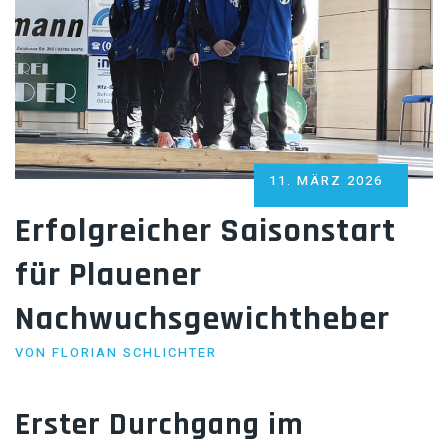
POSTED
11. MÄRZ 2026
ON
Erfolgreicher Saisonstart
für Plauener
Nachwuchsgewichtheber
VON
FLORIAN SCHLICHTER
Erster Durchgang im