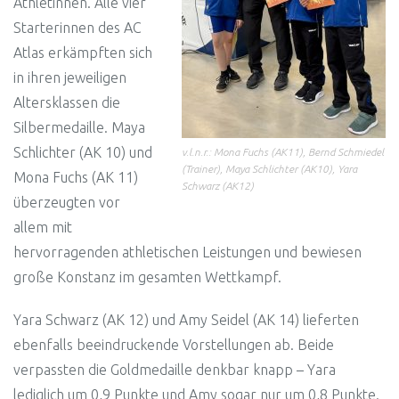
Athletinnen. Alle vier
Starterinnen des AC
Atlas erkämpften sich
in ihren jeweiligen
Altersklassen die
Silbermedaille. Maya
Schlichter (AK 10) und
v.l.n.r.: Mona Fuchs (AK11), Bernd Schmiedel
(Trainer), Maya Schlichter (AK10), Yara
Mona Fuchs (AK 11)
Schwarz (AK12)
überzeugten vor
allem mit
hervorragenden athletischen Leistungen und bewiesen
große Konstanz im gesamten Wettkampf.
Yara Schwarz (AK 12) und Amy Seidel (AK 14) lieferten
ebenfalls beeindruckende Vorstellungen ab. Beide
verpassten die Goldmedaille denkbar knapp – Yara
lediglich um 0,9 Punkte und Amy sogar nur um 0,8 Punkte.