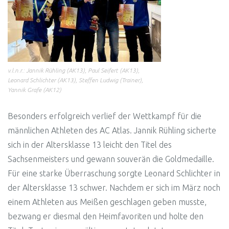
v.l.n.r.: Jannik Rühling (AK13), Paul Seifert (AK13),
Leonard Schlichter (AK13), Steffen Ludwig (Trainer),
Yannik Grafe (AK12)
Besonders erfolgreich verlief der Wettkampf für die
männlichen Athleten des AC Atlas. Jannik Rühling sicherte
sich in der Altersklasse 13 leicht den Titel des
Sachsenmeisters und gewann souverän die Goldmedaille.
Für eine starke Überraschung sorgte Leonard Schlichter in
der Altersklasse 13 schwer. Nachdem er sich im März noch
einem Athleten aus Meißen geschlagen geben musste,
bezwang er diesmal den Heimfavoriten und holte den