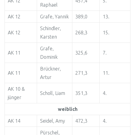
AK 12
457,4
5.
Raphael
AK 12
Grafe, Yannik
389,0
13.
Schindler,
AK 12
268,3
15.
Karsten
Grafe,
AK 11
325,6
7.
Dominik
Brückner,
AK 11
271,3
11.
Artur
AK 10 &
Scholl, Liam
351,3
4.
jünger
weiblich
AK 14
Seidel, Amy
472,3
4.
Pürschel,