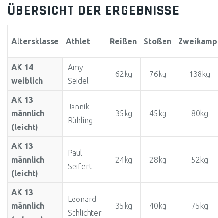
ÜBERSICHT DER ERGEBNISSE
Altersklasse
Athlet
Reißen
Stoßen
Zweikamp
AK 14
Amy
62kg
76kg
138kg
weiblich
Seidel
AK 13
Jannik
männlich
35kg
45kg
80kg
Rühling
(leicht)
AK 13
Paul
männlich
24kg
28kg
52kg
Seifert
(leicht)
AK 13
Leonard
männlich
35kg
40kg
75kg
Schlichter