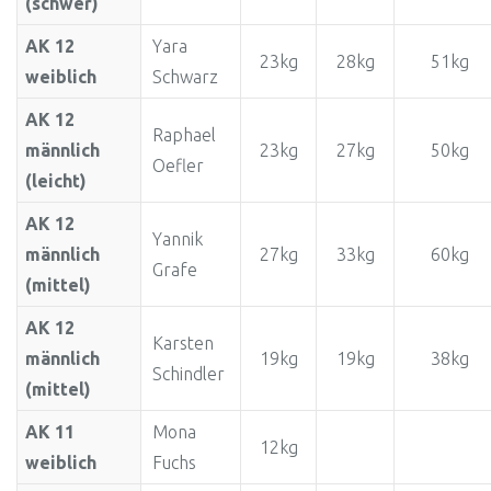
(schwer)
AK 12
Yara
23kg
28kg
51kg
weiblich
Schwarz
AK 12
Raphael
männlich
23kg
27kg
50kg
Oefler
(leicht)
AK 12
Yannik
männlich
27kg
33kg
60kg
Grafe
(mittel)
AK 12
Karsten
männlich
19kg
19kg
38kg
Schindler
(mittel)
AK 11
Mona
12kg
weiblich
Fuchs