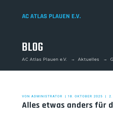
AC ATLAS PLAUEN E.V.
BLOG
→
→
AC Atlas Plauen e.V.
Aktuelles
G
POSTED
VON
ADMINISTRATOR
18. OKTOBER 2025
2
ON
Alles etwas anders für