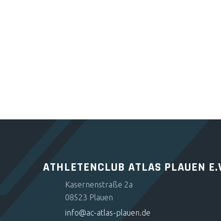
ATHLETENCLUB ATLAS PLAUEN E.
Kasernenstraße 2a
08523 Plauen
info@ac-atlas-plauen.de