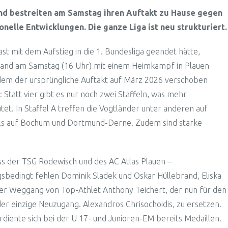
nd bestreiten am Samstag ihren Auftakt zu Hause gegen
onelle Entwicklungen. Die ganze Liga ist neu strukturiert.
ast mit dem Aufstieg in die 1. Bundesliga geendet hätte,
land am Samstag (16 Uhr) mit einem Heimkampf in Plauen
achdem der ursprüngliche Auftakt auf März 2026 verschoben
Statt vier gibt es nur noch zwei Staffeln, was mehr
. In Staffel A treffen die Vogtländer unter anderen auf
mals auf Bochum und Dortmund-Derne. Zudem sind starke
s der TSG Rodewisch und des AC Atlas Plauen –
sbedingt fehlen Dominik Sladek und Oskar Hüllebrand, Eliska
t der Weggang von Top-Athlet Anthony Teichert, der nun für den
 der einzige Neuzugang. Alexandros Chrisochoidis, zu ersetzen.
diente sich bei der U 17- und Junioren-EM bereits Medaillen.