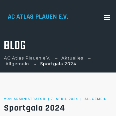
AC ATLAS PLAUEN E.V.
BLOG
→
→
AC Atlas Plauen e.V.
Aktuelles
→
Allgemein
Sportgala 2024
POSTED
VON
ADMINISTRATOR
7. APRIL 2024
ALLGEMEIN
ON
Sportgala 2024