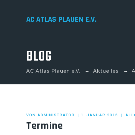
AC ATLAS PLAUEN E.V.
BLOG
→
→
AC Atlas Plauen e.V.
Aktuelles
A
POSTED
VON
ADMINISTRATOR
1. JANUAR 2015
ALL
ON
Termine