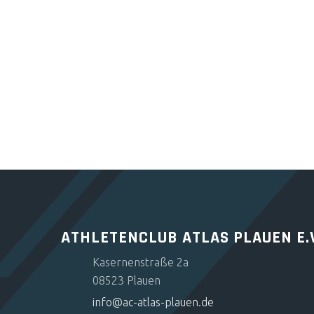
ATHLETENCLUB ATLAS PLAUEN E.
Kasernenstraße 2a
08523 Plauen
info@ac-atlas-plauen.de