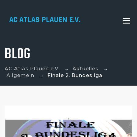
AC ATLAS PLAUEN E.V.
BLOG
→
→
AC Atlas Plauen e.V.
Aktuelles
→
Allgemein
Finale 2. Bundesliga