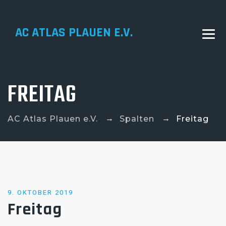
AC ATLAS PLAUEN E.V.
FREITAG
→
→
AC Atlas Plauen e.V.
Spalten
Freitag
POSTED
9. OKTOBER 2019
Freitag
ON