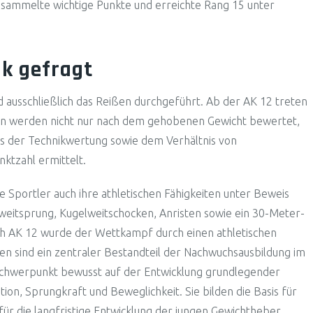
t sammelte wichtige Punkte und erreichte Rang 15 unter
ik gefragt
ird ausschließlich das Reißen durchgeführt. Ab der AK 12 treten
ngen werden nicht nur nach dem gehobenen Gewicht bewertet,
us der Technikwertung sowie dem Verhältnis von
ktzahl ermittelt.
Sportler auch ihre athletischen Fähigkeiten unter Beweis
eitsprung, Kugelweitschocken, Anristen sowie ein 30-Meter-
lich AK 12 wurde der Wettkampf durch einen athletischen
nen sind ein zentraler Bestandteil der Nachwuchsausbildung im
 Schwerpunkt bewusst auf der Entwicklung grundlegender
ation, Sprungkraft und Beweglichkeit. Sie bilden die Basis für
für die langfristige Entwicklung der jungen Gewichtheber.