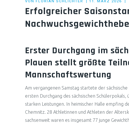
POSTED
VON
FLORIAN SCHLICHTER
11. MÄRZ 2026
ON
Erfolgreicher Saisonsta
Nachwuchsgewichthebe
Erster Durchgang im säch
Plauen stellt größte Tei
Mannschaftswertung
Am vergangenen Samstag startete der sächsische
ersten Durchgang des sächsischen Schülerpokals, 
starken Leistungen. In heimischer Halle empfing d
Chemnitz. 28 Athletinnen und Athleten der Alterskl
sachsenweit waren es insgesamt 77 junge Gewicht