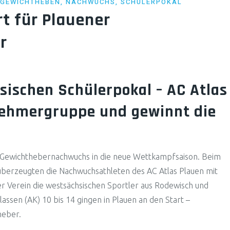
GEWICHTHEBEN
,
NACHWUCHS
,
SCHÜLERPOKAL
rt für Plauener
r
sischen Schülerpokal – AC Atlas
lnehmergruppe und gewinnt die
 Gewichthebernachwuchs in die neue Wettkampfsaison. Beim
überzeugten die Nachwuchsathleten des AC Atlas Plauen mit
er Verein die westsächsischen Sportler aus Rodewisch und
assen (AK) 10 bis 14 gingen in Plauen an den Start –
heber.