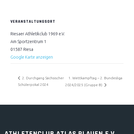
VERANSTALTUNGSORT
Riesaer Athletikclub 1969 e.V.
Am Sportzentrum 1
01587
Riesa
Google Karte anzeigen
1. Wettkampftag – 2. Bundesliga
2. Durchgang Sächsischer
Schülerpokal 2024
2024/2025 (Gruppe B)
ATHLETENCLUB ATLAS PLAUEN E.V.